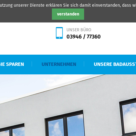
 Nutzung unserer Dienste erklären Sie sich damit einverstanden, dass 
HEISAT Quedlinburg Gmb
verstanden
UNSER BÜRO
03946 / 77360
IE SPAREN
UNTERNEHMEN
UNSERE BADAUSS