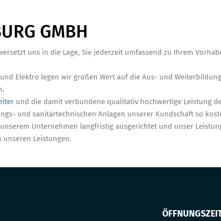
NBURG GMBH
ersetzt uns in die Lage, Sie jederzeit umfassend zu Ihrem Vorha
 und Elektro legen wir großen Wert auf die Aus- und Weiterbildung
n.
eiter
und die damit verbundene qualitativ hochwertige Leistung d
ngs- und sanitärtechnischen Anlagen unserer Kundschaft so koste
t unserem Unternehmen langfristig ausgerichtet und unser Leistu
 unseren Leistungen.
ÖFFNUNGSZEI