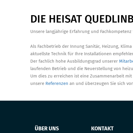
DIE HEISAT QUEDLI
Unsere langjährige Erfahrung und Fachkompetenz v
Als Fachbetrieb der Innung Sanitär, Heizung, Klima
aktuellste Technik für Ihre Installationen empfehle
Der fachlich hohe Ausbildungsgrad unserer
Mitarb
laufenden Betrieb und die Neuerstellung von heizu
Um dies zu erreichen ist eine Zusammenarbeit mi
unsere
Referenzen
an und überzeugen Sie sich von
ÜBER UNS
KONTAKT