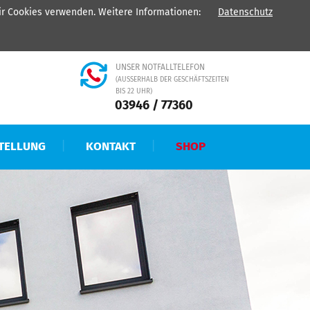
wir Cookies verwenden. Weitere Informationen:
Datenschutz
H - Ihr Partner für
Heizung
-
Sanitär
-
Kälte
-
Elektro
UNSER NOTFALLTELEFON
(AUSSERHALB DER GESCHÄFTSZEITEN B
IS 22 UHR)
03946 / 77360
TELLUNG
KONTAKT
SHOP