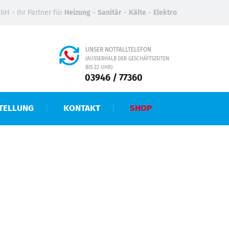
H - Ihr Partner für
Heizung
-
Sanitär
-
Kälte
-
Elektro
UNSER NOTFALLTELEFON
(AUSSERHALB DER GESCHÄFTSZEITEN B
IS 22 UHR)
03946 / 77360
TELLUNG
KONTAKT
SHOP