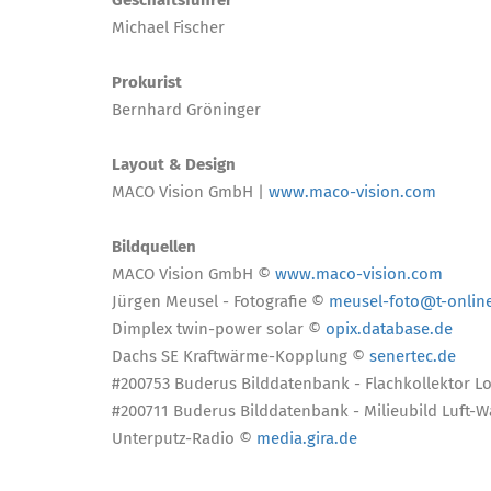
Geschäftsführer
Michael Fischer
Prokurist
Bernhard Gröninger
Layout & Design
MACO Vision GmbH |
www.maco-vision.com
Bildquellen
MACO Vision GmbH ©
www.maco-vision.com
Jürgen Meusel - Fotografie ©
meusel-foto@t-onlin
Dimplex twin-power solar ©
opix.database.de
Dachs SE Kraftwärme-Kopplung ©
senertec.de
#200753 Buderus Bilddatenbank - Flachkollektor L
#200711 Buderus Bilddatenbank - Milieubild Lu
Unterputz-Radio ©
media.gira.de