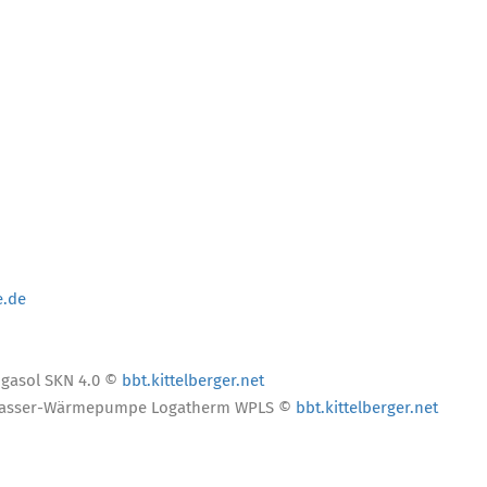
e.de
ogasol SKN 4.0 ©
bbt.kittelberger.net
ft-Wasser-Wärmepumpe Logatherm WPLS ©
bbt.kittelberger.net